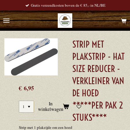
Gratis verzendkosten boven de € 85,- in NL/BE
Ga
direct
naar
de
hoofdinhoud
STRIP MET
PLAKSTRIP - HAT
SIZE REDUCER -
VERKLEINER VAN
€ 6,95
DE HOED
*****PER PAK 2
In
winkelwagen
STUKS****
Strip met 1 plakzijde om een hoed