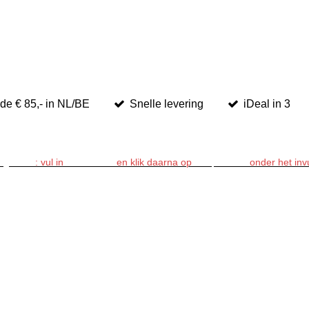
de € 85,- in NL/BE
Snelle levering
iDeal in 3
ingscode
: vul in
SPRING26
en klik daarna op
"toepassen"
onder het inv