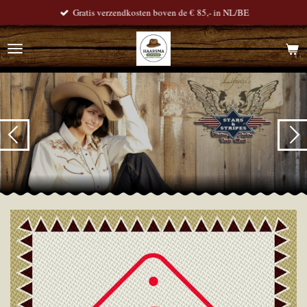
Gratis verzendkosten boven de € 85,- in NL/BE
Ga
direct
naar
de
hoofdinhoud