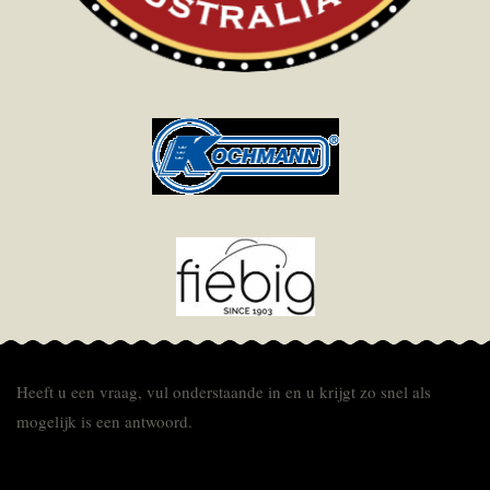
Heeft u een vraag, vul onderstaande in en u krijgt zo snel als
mogelijk is een antwoord.