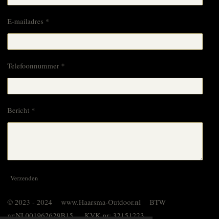
E-mailadres *
Telefoonnummer *
Bericht *
Verzenden
© 2023 - 2024 www.Haarsma-Outdoor.nl BTW
nr:NL001962629B15 KVK nr: 32151223