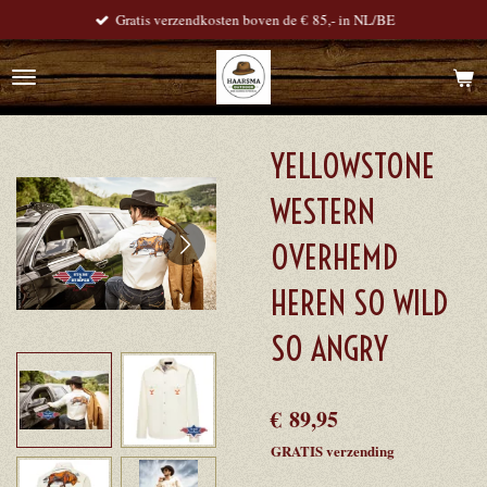
Gratis verzendkosten boven de € 85,- in NL/BE
Ga
direct
naar
de
hoofdinhoud
YELLOWSTONE
WESTERN
OVERHEMD
HEREN SO WILD
SO ANGRY
€ 89,95
GRATIS verzending