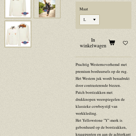
Maat
In
winkelwagen
Prachtig
Westernoverhemd
met
premium borduursels op de rug.
Het Western juk wordt benadrukt
door contrasterende biezen.
Patch borstzakken met
drukknopen weerspiegelen de
klassieke cowboystijl van
werkkleding.
Het
Yellow
stone "Y"-merk is
geborduurd op de borstzakken,
kraagpunten en aan de achterkant