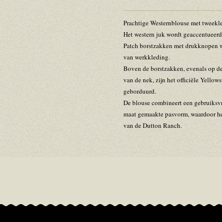
Prachtige
Westernblouse met tweekle
Het western juk wordt geaccentueerd
Patch borstzakken met drukknopen w
van werkkleding.
Boven de borstzakken, evenals op de
van de nek, zijn het officiële Yellow
geborduurd.
De blouse combineert een gebruiksvr
maat gemaakte pasvorm, waardoor het
van de Dutton Ranch.