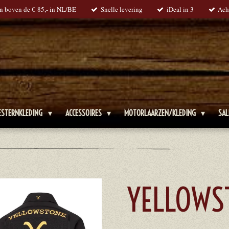
en boven de € 85,- in NL/BE
Snelle levering
iDeal in 3
Ach
ESTERNKLEDING
ACCESSOIRES
MOTORLAARZEN/KLEDING
SAL
YELLOWS