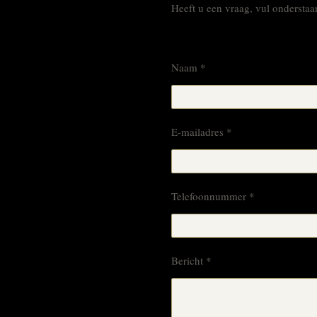
Heeft u een vraag, vul onderstaan
Naam *
E-mailadres *
Telefoonnummer *
Bericht *