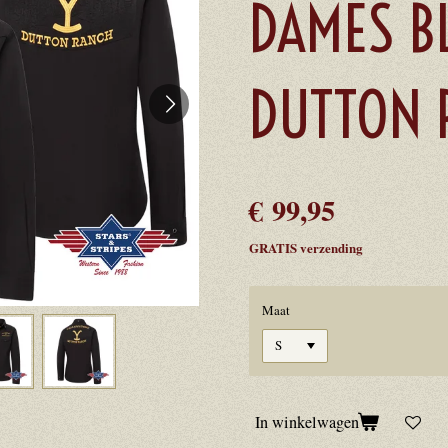
DAMES B
DUTTON 
€ 99,95
GRATIS verzending
Maat
In winkelwagen