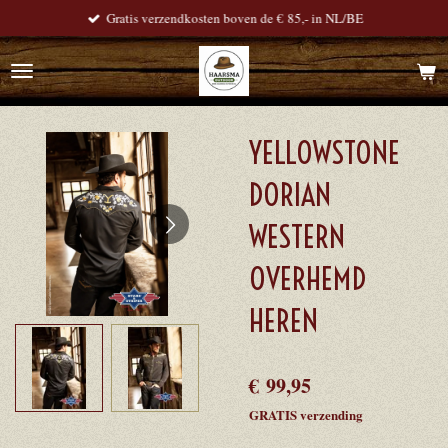
Gratis verzendkosten boven de € 85,- in NL/BE
Ga
direct
naar
de
hoofdinhoud
YELLOWSTONE
DORIAN
WESTERN
OVERHEMD
HEREN
€ 99,95
GRATIS verzending