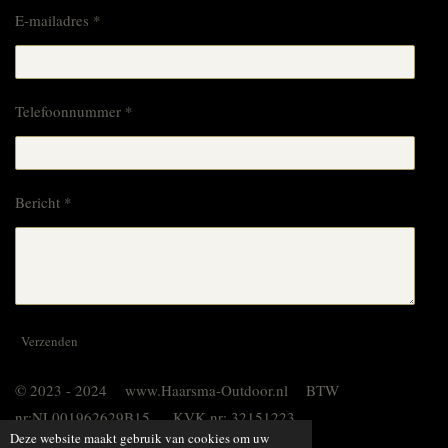
E-mailadres *
Telefoonnummer *
Bericht *
Verzenden
© 2023 - 2024 www.Haarsma-Outdoor.nl BTW
nr:NL001962629B15 KVK nr: 32151223
Deze website maakt gebruik van cookies om uw
Powered by
JouwWeb