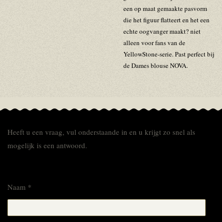
een op maat gemaakte pasvorm
die het figuur flatteert en het een
echte oogvanger maakt? niet
alleen voor fans van de
Yellow
Stone-serie. Past perfect bij
de Dames blouse NOVA.
Heeft u een vraag, vul onderstaande in en u krijgt zo snel als
mogelijk is een antwoord.
Naam *