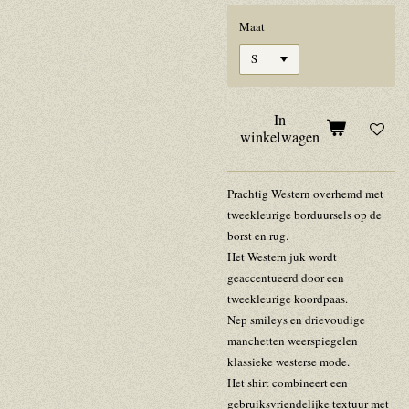
Maat
In
winkelwagen
Prachtig
Western overhemd
met
tweekleurige borduursels op de
borst en rug.
Het Western juk wordt
geaccentueerd door een
tweekleurige koordpaas.
Nep smileys en drievoudige
manchetten weerspiegelen
klassieke westerse mode.
Het shirt combineert een
gebruiksvriendelijke textuur met