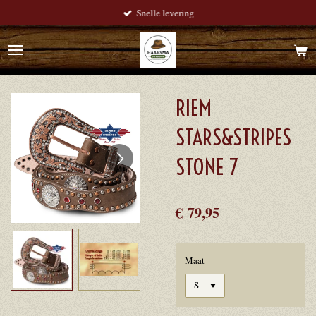
Snelle levering
Ga
direct
naar
de
hoofdinhoud
RIEM
STARS&STRIPES
STONE 7
€ 79,95
Maat