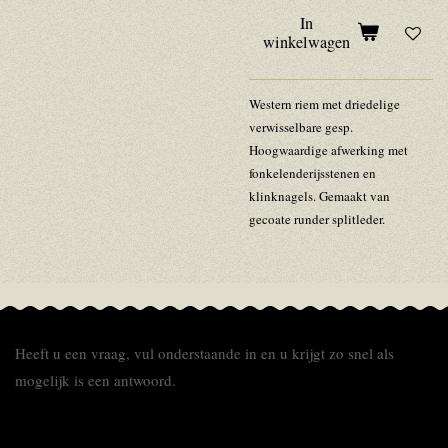
In
winkelwagen
Western riem met driedelige
verwisselbare gesp.
Hoogwaardige afwerking met
fonkelende
rijsstenen
en
klinknagels. Gemaakt van
gecoate runder splitleder.
Heeft u een vraag, vul onderstaande in en u krijgt zo snel als
mogelijk is een antwoord.