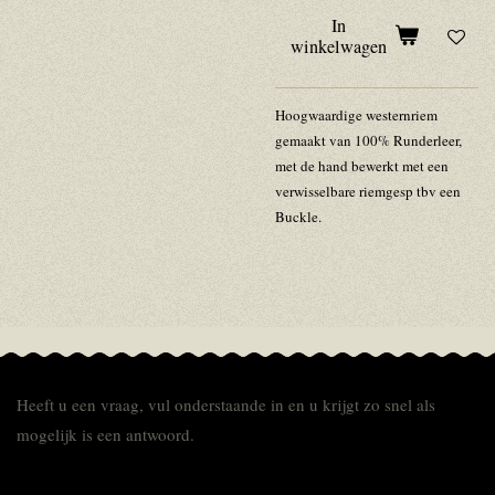
In
winkelwagen
Hoogwaardige westernriem
gemaakt van 100% Runderleer,
met de hand bewerkt met een
verwisselbare riemgesp tbv een
Buckle.
Heeft u een vraag, vul onderstaande in en u krijgt zo snel als
mogelijk is een antwoord.