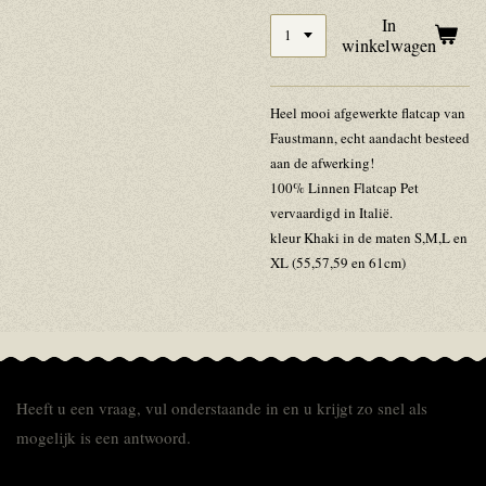
In
winkelwagen
Heel mooi afgewerkte flatcap van
Faustmann, echt aandacht besteed
aan de afwerking!
100% Linnen Flatcap Pet
vervaardigd in Italië.
kleur Khaki in de maten S,M,L en
XL (55,57,59 en 61cm)
Heeft u een vraag, vul onderstaande in en u krijgt zo snel als
mogelijk is een antwoord.