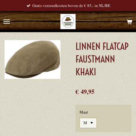
Gratis verzendkosten boven de € 85,- in NL/BE
Ga
direct
naar
de
hoofdinhoud
LINNEN FLATCAP
FAUSTMANN
KHAKI
€ 49,95
Maat