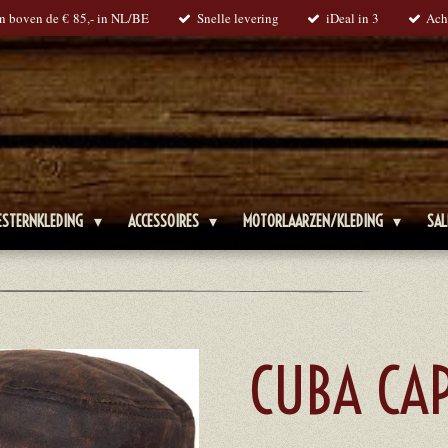
en boven de € 85,- in NL/BE
Snelle levering
iDeal in 3
Ach
ESTERNKLEDING
ACCESSOIRES
MOTORLAARZEN/KLEDING
SAL
CUBA CA