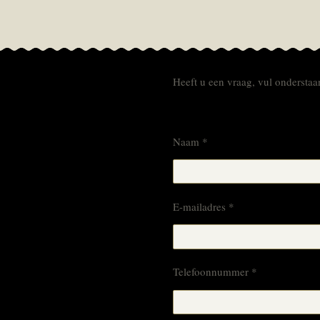
Heeft u een vraag, vul onderstaan
Naam *
E-mailadres *
Telefoonnummer *