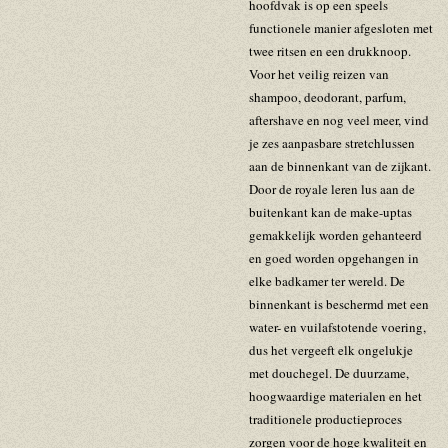
hoofdvak is op een speels
functionele manier afgesloten met
twee ritsen en een drukknoop.
Voor het veilig reizen van
shampoo, deodorant, parfum,
aftershave en nog veel meer, vind
je zes aanpasbare stretchlussen
aan de binnenkant van de zijkant.
Door de royale leren lus aan de
buitenkant kan de make-uptas
gemakkelijk worden gehanteerd
en goed worden opgehangen in
elke badkamer ter wereld. De
binnenkant is beschermd met een
water- en vuilafstotende voering,
dus het vergeeft elk ongelukje
met douchegel. De duurzame,
hoogwaardige materialen en het
traditionele productieproces
zorgen voor de hoge kwaliteit en