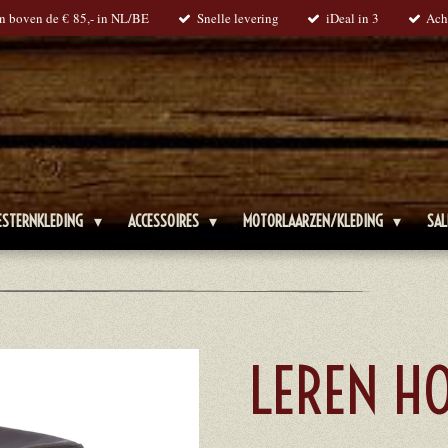
en boven de € 85,- in NL/BE
Snelle levering
iDeal in 3
Ach
ESTERNKLEDING
ACCESSOIRES
MOTORLAARZEN/KLEDING
SAL
LEREN H