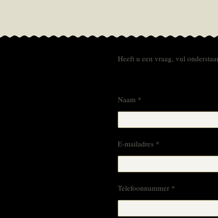
Heeft u een vraag, vul onderstaan
Naam *
E-mailadres *
Telefoonnummer *