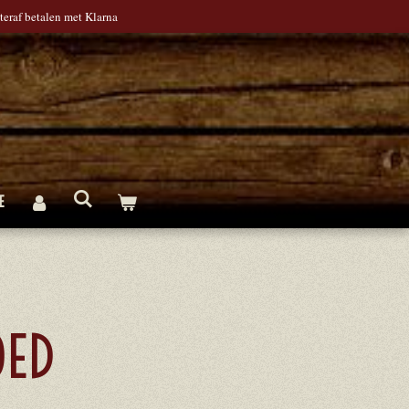
teraf betalen met Klarna
E
OED