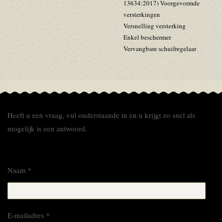
13634:2017) Voorgevormde
versterkingen
Versnelling versterking
Enkel beschermer
Vervangbare schuifregelaar
Heeft u een vraag, vul onderstaande in en u krijgt zo snel als
mogelijk is een antwoord.
Naam *
E-mailadres *