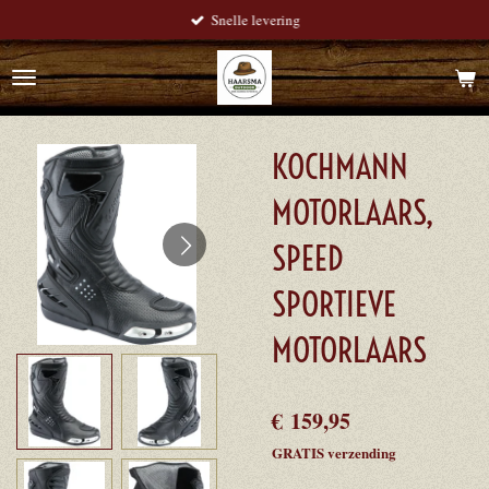
Snelle levering
Ga
direct
naar
de
hoofdinhoud
KOCHMANN
MOTORLAARS,
SPEED
SPORTIEVE
MOTORLAARS
€ 159,95
GRATIS verzending