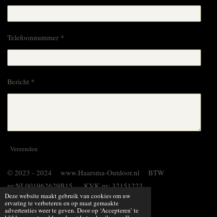
Telefoonnummer *
Bericht *
Verzenden
© 2023 - 2024 www.Haarsma-Outdoor.nl BTW
nr:NL001962629B15 KVK nr: 32151223
Deze website maakt gebruik van cookies om uw
Powered by
JouwWeb
ervaring te verbeteren en op maat gemaakte
advertenties weer te geven. Door op ‘Accepteren’ te