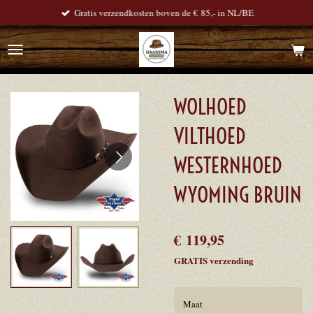
Gratis verzendkosten boven de € 85,- in NL/BE
Ga
direct
naar
de
hoofdinhoud
WOLHOED
VILTHOED
WESTERNHOED
WYOMING BRUIN
€ 119,95
GRATIS verzending
Maat