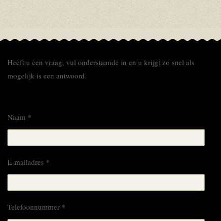
Heeft u een vraag, vul onderstaande in en u krijgt zo snel als
mogelijk is een antwoord.
Naam *
E-mailadres *
Telefoonnummer *