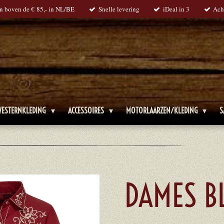
en boven de € 85,- in NL/BE
Snelle levering
iDeal in 3
Ach
WESTERNKLEDING
ACCESSOIRES
MOTORLAARZEN/KLEDING
S
DAMES B