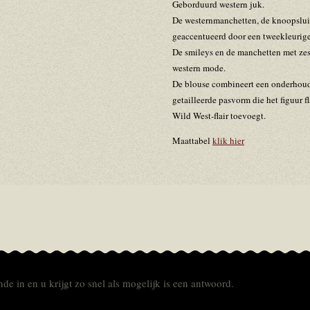
Geborduurd western juk.
De westernmanchetten, de knoopslui
geaccentueerd door een tweekleurige
De smileys en de manchetten met ze
western mode.
De blouse combineert een onderhouds
getailleerde pasvorm die het figuur fl
Wild West-flair toevoegt.
Maattabel
klik hier
de in en u krijgt zo snel als mogelijk is een antwoord.