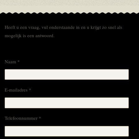
Heeft u een vraag, vul onderstaande in en u krijgt zo snel als
mogelijk is een antwoord.
Naam *
E-mailadres *
Telefoonnummer *