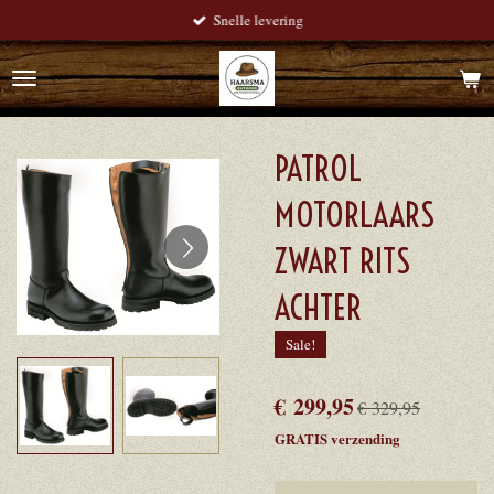
Snelle levering
Ga
direct
naar
de
hoofdinhoud
PATROL
MOTORLAARS
ZWART RITS
ACHTER
Sale!
€ 299,95
€ 329,95
GRATIS verzending