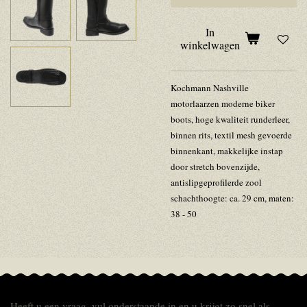
In
winkelwagen
Kochmann Nashville
motorlaarzen moderne biker
boots, hoge kwaliteit runderleer,
binnen rits, textil mesh gevoerde
binnenkant, makkelijke instap
door stretch bovenzijde,
antislipgeprofilerde zool
schachthoogte: ca. 29 cm, maten:
38 - 50
Heeft u een vraag, vul onderstaande in en u krijgt zo snel als