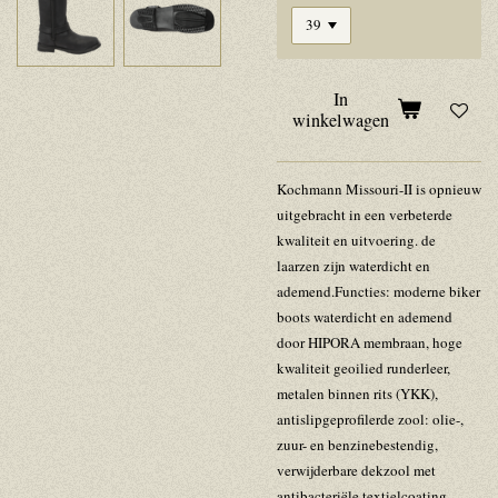
In
winkelwagen
Kochmann Missouri-II is opnieuw
uitgebracht in een verbeterde
kwaliteit en uitvoering. de
laarzen zijn waterdicht en
ademend.Functies: moderne biker
boots waterdicht en ademend
door HIPORA membraan, hoge
kwaliteit geoilied runderleer,
metalen binnen rits (YKK),
antislipgeprofilerde zool: olie-,
zuur- en benzinebestendig,
verwijderbare dekzool met
antibacteriële textielcoating