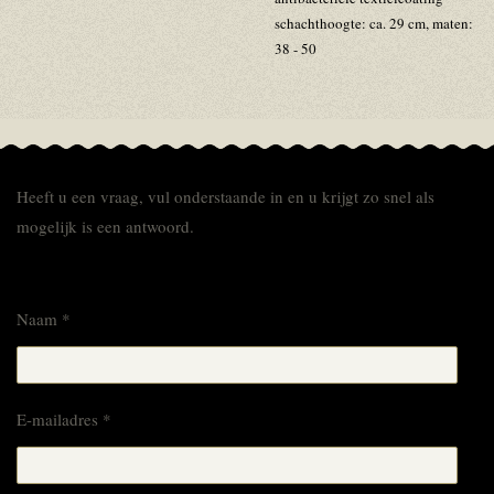
schachthoogte: ca. 29 cm, maten:
38 - 50
Heeft u een vraag, vul onderstaande in en u krijgt zo snel als
mogelijk is een antwoord.
Naam *
E-mailadres *