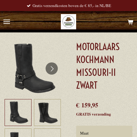
Gratis verzendkosten boven de € 85,- in NL/BE
Ga
direct
naar
de
hoofdinhoud
MOTORLAARS
KOCHMANN
MISSOURI-II
ZWART
€ 159,95
GRATIS verzending
Maat