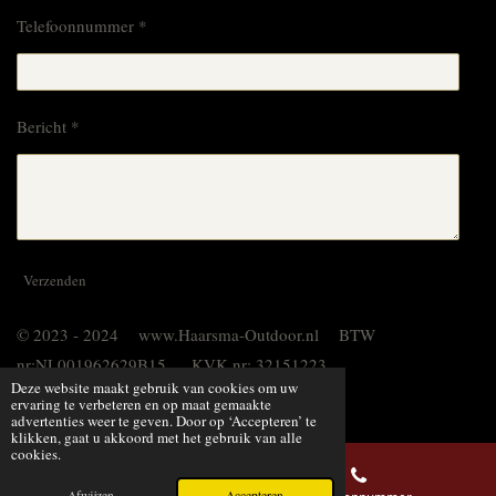
Telefoonnummer *
Bericht *
Verzenden
© 2023 - 2024 www.Haarsma-Outdoor.nl BTW
nr:NL001962629B15 KVK nr: 32151223
Deze website maakt gebruik van cookies om uw
Powered by
JouwWeb
ervaring te verbeteren en op maat gemaakte
advertenties weer te geven. Door op ‘Accepteren’ te
klikken, gaat u akkoord met het gebruik van alle
cookies.
Afwijzen
Accepteren