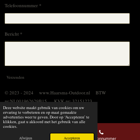
Telefoonnummer *
Bericht *
Verzenden
© 2023 - 2024 www.Haarsma-Outdoor.nl BTW
nr:NL001962629B15 KVK nr: 32151223
Deze website maakt gebruik van cookies om uw
Powered by
JouwWeb
ervaring te verbeteren en op maat gemaakte
advertenties weer te geven. Door op ‘Accepteren’ te
klikken, gaat u akkoord met het gebruik van alle
cookies.
Afwijzen
Accepteren
E-mailadres
Telefoonnummer