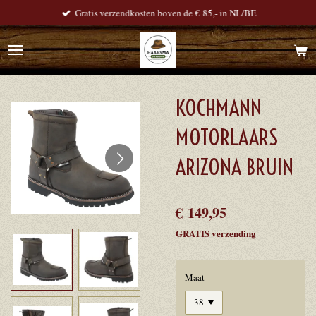
Gratis verzendkosten boven de € 85,- in NL/BE
Ga
direct
naar
de
hoofdinhoud
KOCHMANN
MOTORLAARS
ARIZONA BRUIN
€ 149,95
GRATIS verzending
Maat