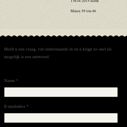
13634:2015-norm
Maten 39 t/m 46
Heeft u een vraag, vul onderstaande in en u krijgt zo snel als
mogelijk is een antwoord.
Naam *
E-mailadres *