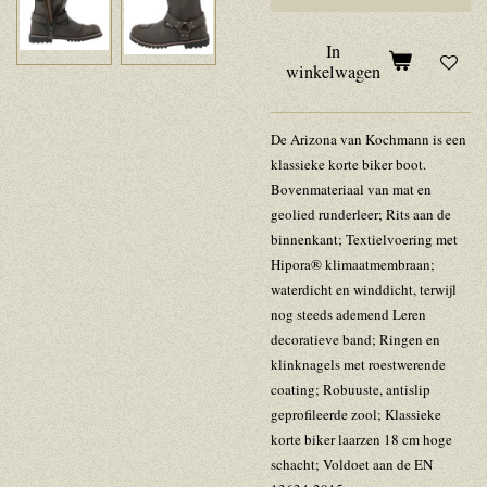
In
winkelwagen
De Arizona van Kochmann is een
klassieke korte biker boot.
Bovenmateriaal van mat en
geolied runderleer; Rits aan de
binnenkant; Textielvoering met
Hipora® klimaatmembraan;
waterdicht en winddicht, terwijl
nog steeds ademend Leren
decoratieve band; Ringen en
klinknagels met roestwerende
coating; Robuuste, antislip
geprofileerde zool; Klassieke
korte biker laarzen 18 cm hoge
schacht; Voldoet aan de EN