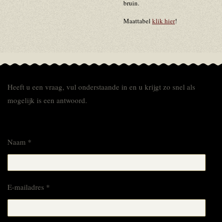
bruin.
Maattabel
klik hier
!
Heeft u een vraag, vul onderstaande in en u krijgt zo snel als
mogelijk is een antwoord.
Naam *
E-mailadres *