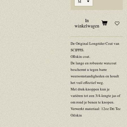
In
winkelwagen
De Original Longrider Coat van
SCIPPIS.
OIlskin coat.
De lange en robuuste waxcoat
beschermt u tegen barre
weersomstandigheden en houdt
het vuil effectief weg.
Met druk-knoppen kun je
variëren tot een 3/4-lengte jas of
om rond je benen te knopen.
Verwerkt materiaal: 12oz Dri Tec
Oilskin