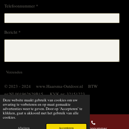
Telefoonnummer *
Bericht *
Verzenden
© 2023 - 2024 www.Haarsma-Outdoor.nl BTW
nr:NL001962629B15 KVK nr: 32151223
Deze website maakt gebruik van cookies om uw
Powered by
JouwWeb
ervaring te verbeteren en op maat gemaakte
advertenties weer te geven. Door op ‘Accepteren’ te
klikken, gaat u akkoord met het gebruik van alle
cookies.
Afwijzen
Accepteren
E-mailadres
Telefoonnummer