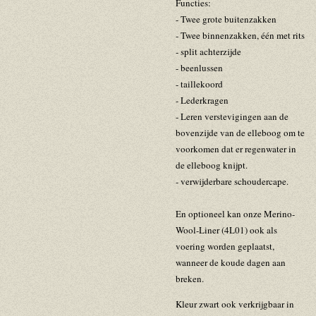
Functies:
- Twee grote buitenzakken
- Twee binnenzakken, één met rits
- split achterzijde
- beenlussen
- taillekoord
- Lederkragen
- Leren verstevigingen aan de
bovenzijde van de elleboog om te
voorkomen dat er regenwater in
de elleboog knijpt.
- verwijderbare schoudercape.
En optioneel kan onze Merino-
Wool-Liner (4L01) ook als
voering worden geplaatst,
wanneer de koude dagen aan
breken.
Kleur zwart ook verkrijgbaar in