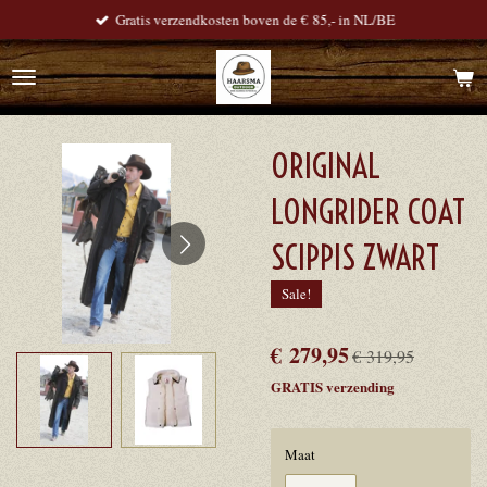
Gratis verzendkosten boven de € 85,- in NL/BE
Ga
direct
naar
de
hoofdinhoud
ORIGINAL
LONGRIDER COAT
SCIPPIS ZWART
Sale!
€ 279,95
€ 319,95
GRATIS verzending
Maat