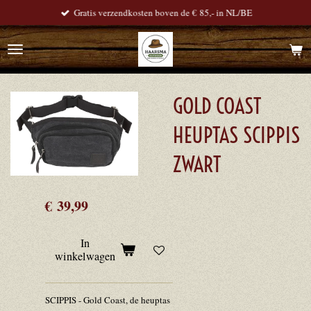
Gratis verzendkosten boven de € 85,- in NL/BE
Ga
direct
naar
de
hoofdinhoud
GOLD COAST
HEUPTAS SCIPPIS
ZWART
€ 39,99
In
winkelwagen
SCIPPIS - Gold Coast, de heuptas