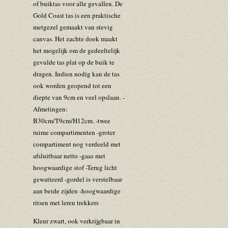
of buiktas voor alle gevallen. De
Gold Coast tas is een praktische
metgezel gemaakt van stevig
canvas. Het zachte doek maakt
het mogelijk om de gedeeltelijk
gevulde tas plat op de buik te
dragen. Indien nodig kan de tas
ook worden geopend tot een
diepte van 9cm en veel opslaan. -
Afmetingen:
B30cm/T9cm/H12cm. -twee
ruime compartimenten -groter
compartiment nog verdeeld met
afsluitbaar netto -gaas met
hoogwaardige stof -Terug licht
gewatteerd -gordel is verstelbaar
aan beide zijden -hoogwaardige
ritsen met leren trekkers
Kleur zwart, ook verkrijgbaar in