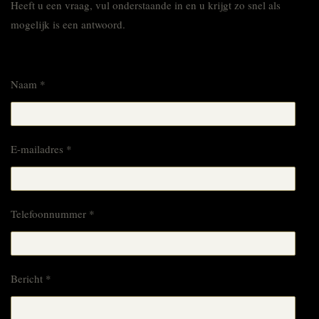
Heeft u een vraag, vul onderstaande in en u krijgt zo snel als
mogelijk is een antwoord.
Naam *
E-mailadres *
Telefoonnummer *
Bericht *