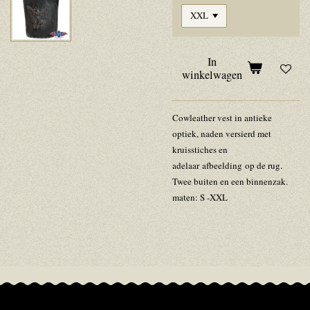
In
winkelwagen
Cowleather
vest
in
antieke
optiek,
naden
versierd
met
kruisstiches
en
adelaar
afbeelding
op
de
rug.
Twee
buiten
en
een
binnenzak.
maten:
S
-XXL