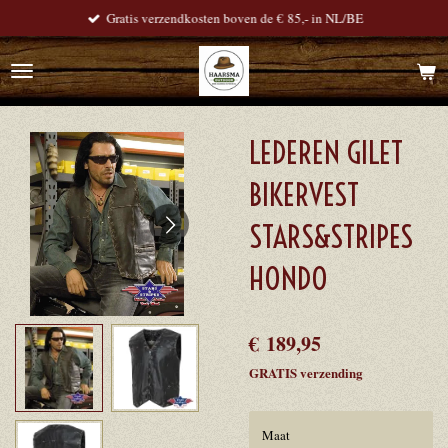
Gratis verzendkosten boven de € 85,- in NL/BE
Ga
direct
naar
de
hoofdinhoud
LEDEREN GILET
BIKERVEST
STARS&STRIPES
HONDO
€ 189,95
GRATIS verzending
Maat