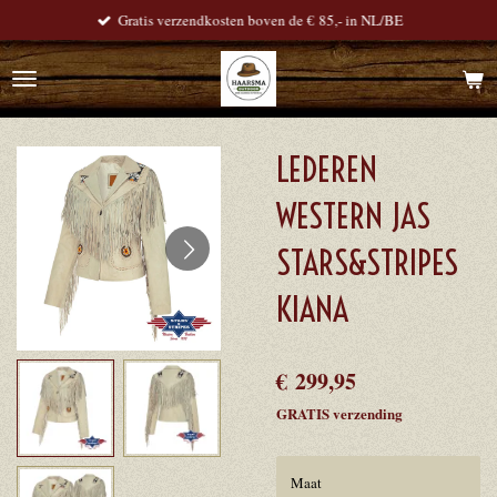
Gratis verzendkosten boven de € 85,- in NL/BE
Ga
direct
naar
de
hoofdinhoud
LEDEREN
WESTERN JAS
STARS&STRIPES
KIANA
€ 299,95
GRATIS verzending
Maat