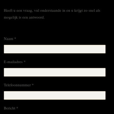
Heeft u een vraag, vul onderstaande in en u krijgt zo snel als
mogelijk is een antwoord.
Naam *
E-mailadres *
Telefoonnummer *
Bericht *