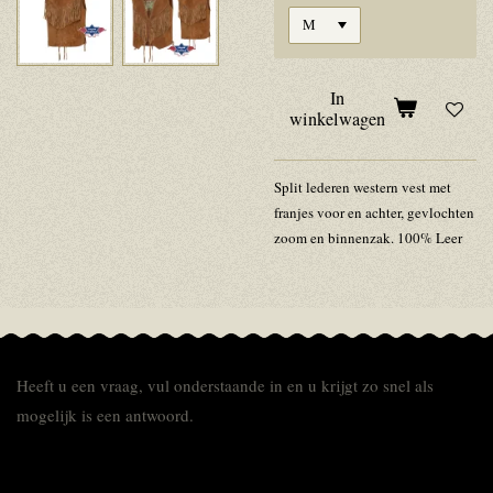
In
winkelwagen
Split lederen western vest met
franjes voor en achter, gevlochten
zoom en binnenzak. 100% Leer
Heeft u een vraag, vul onderstaande in en u krijgt zo snel als
mogelijk is een antwoord.