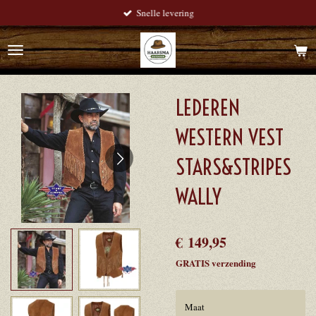
Snelle levering
Ga
direct
naar
de
hoofdinhoud
LEDEREN
WESTERN VEST
STARS&STRIPES
WALLY
€ 149,95
GRATIS verzending
Maat