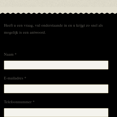
Heeft u een vraag, vul onderstaande in en u krijgt zo snel als
mogelijk is een antwoord.
Naam *
E-mailadres *
Telefoonnummer *