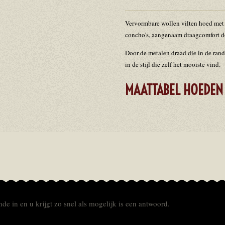
Vervormbare wollen vilten hoed me
concho's, aangenaam draagcomfort d
Door de metalen draad die in de rand
in de stijl die zelf het mooiste vind.
MAATTABEL HOEDE
de in en u krijgt zo snel als mogelijk is een antwoord.