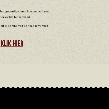
t hoogwaardige leren hoedenband met
oor zachte binnenband.
 zit is de rand van de hoed te vormen
N
KLIK HIER