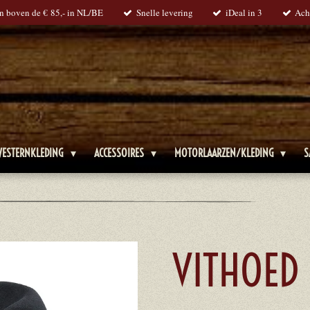
en boven de € 85,- in NL/BE
Snelle levering
iDeal in 3
Ach
WESTERNKLEDING
ACCESSOIRES
MOTORLAARZEN/KLEDING
S
VITHOED