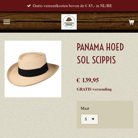
Gratis verzendkosten boven de € 85,- in NL/BE
Ga
direct
naar
de
hoofdinhoud
PANAMA HOED
SOL SCIPPIS
€ 139,95
GRATIS verzending
Maat