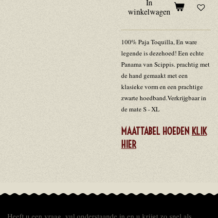
In
winkelwagen
100% Paja Toquilla, En ware
legende is dezehoed! Een echte
Panama van Scippis. prachtig met
de hand gemaakt met een
klasieke vorm en een prachtige
zwarte hoedband.Verkrijgbaar in
de mate S - XL
MAATTABEL HOEDEN
KLIK
HIER
Heeft u een vraag, vul onderstaande in en u krijgt zo snel als