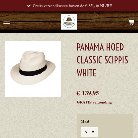
Gratis verzendkosten boven de € 85,- in NL/BE
Ga
direct
naar
de
hoofdinhoud
PANAMA HOED
CLASSIC SCIPPIS
WHITE
€ 139,95
GRATIS verzending
Maat