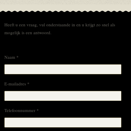
Heeft u een vraag, vul onderstaande in en u krijgt zo snel als
mogelijk is een antwoord.
Naam *
E-mailadres *
Telefoonnummer *